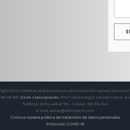
ight 2023 | Sistemas arquitectónicos de iluminación natural | domoacr
49B 68-98 |
Sede Llanogrande:
Km 7 vía Rionegro, vereda Chipre, al l
Teléfono: (604) 448 47 96 – Celular: 318 374 1241
E-mail ventas@domoacril.com
Conoce nuestra política de trataminto de datos personales
Protocolo COVID-19