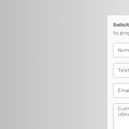
Solici
tu pro